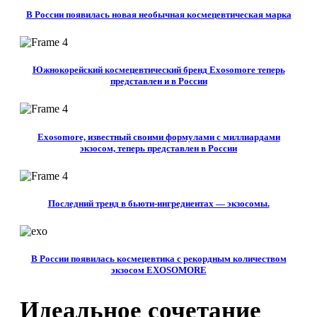
В России появилась новая необычная космецевтическая марка
Южнокорейский космецевтический бренд Exosomore теперь
представлен и в России
Exosomore, известный своими формулами с миллиардами
экзосом, теперь представлен в России
Последний тренд в бьюти-ингредиентах — экзосомы.
В России появилась космецевтика с рекордным количеством
экзосом EXOSOMORE
Идеальное сочетание